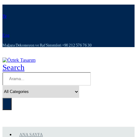
Tr
Eng
Mağaza Dekorasyon ve Raf Sistemleri +90 212 576 76 30
Search
ANA SAYFA