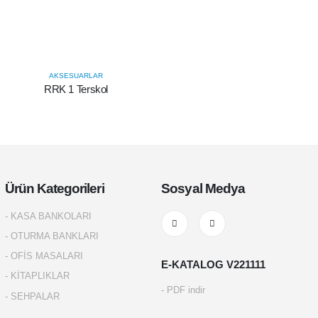
AKSESUARLAR
RRK 1 Terskol
Ürün Kategorileri
Sosyal Medya
- KASA BANKOLARI
- OTURMA BANKLARI
- OFİS MASALARI
E-KATALOG V221111
- KİTAPLIKLAR
- PDF indir
- SEHPALAR