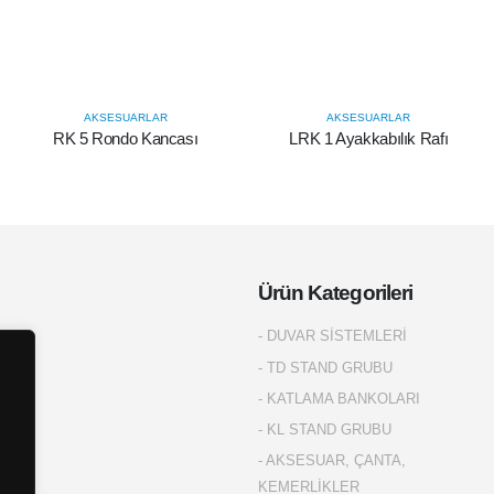
AKSESUARLAR
AKSESUARLAR
RK 5 Rondo Kancası
LRK 1 Ayakkabılık Rafı
Ürün Kategorileri
- DUVAR SİSTEMLERİ
- TD STAND GRUBU
- KATLAMA BANKOLARI
AR
- KL STAND GRUBU
- AKSESUAR, ÇANTA,
KEMERLİKLER