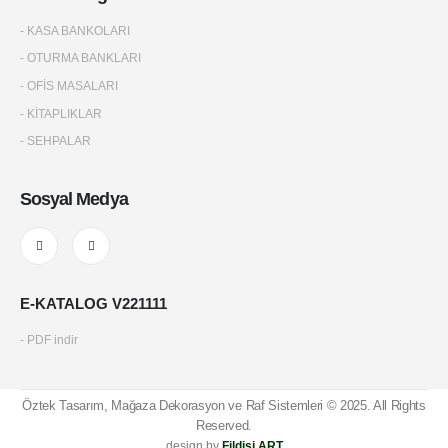
- KASA BANKOLARI
- OTURMA BANKLARI
- OFİS MASALARI
- KİTAPLIKLAR
- SEHPALAR
Sosyal Medya
E-KATALOG V221111
- PDF indir
Öztek Tasarım, Mağaza Dekorasyon ve Raf Sistemleri © 2025. All Rights
Reserved.
design by
Fildişi ART