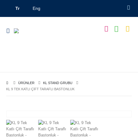
Tr
Eng
Duvar
Orta
Katlama
Sistemleri
Standlar
Bankoları
ÜRÜNLER
KL STAND GRUBU
KL 9 TEK KATLI ÇIFT TARAFLI BASTONLUK