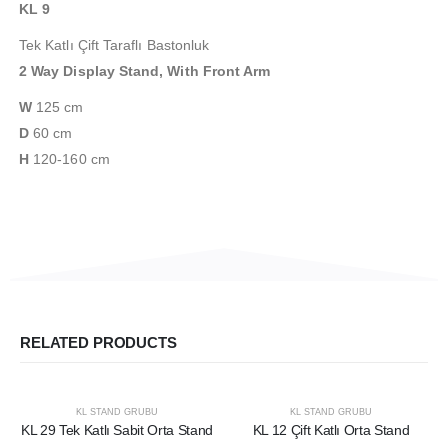
KL 9
Tek Katlı Çift Taraflı Bastonluk
2 Way Display Stand, With Front Arm
W
125 cm
D
60 cm
H
120-160 cm
RELATED PRODUCTS
KL STAND GRUBU
KL STAND GRUBU
KL 29 Tek Katlı Sabit Orta Stand
KL 12 Çift Katlı Orta Stand