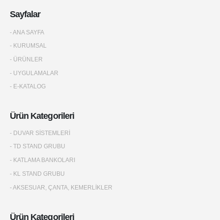
Sayfalar
- ANA SAYFA
- KURUMSAL
- ÜRÜNLER
- UYGULAMALAR
- E-KATALOG
Ürün Kategorileri
- DUVAR SİSTEMLERİ
- TD STAND GRUBU
- KATLAMA BANKOLARI
- KL STAND GRUBU
- AKSESUAR, ÇANTA, KEMERLİKLER
Ürün Kategorileri