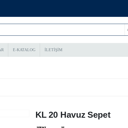
AR
E-KATALOG
İLETİŞİM
tlama
Sepet, Havuz,
Vitrin
nkoları
Panolar
Manken
KL 20 Havuz Sepet