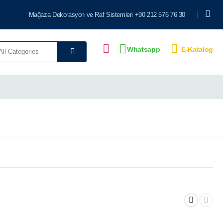
Mağaza Dekorasyon ve Raf Sistemleri +90 212 576 76 30
E-Katalog
Whatsapp
Kasa
Oturma
leri
Bankoları
Bankları