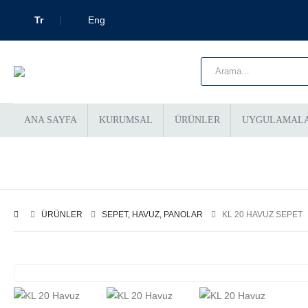
Tr
Eng
ANA SAYFA
KURUMSAL
ÜRÜNLER
UYGULAMAL
Duvar
Orta
Ka
Sistemleri
Standlar
Ba
ÜRÜNLER
SEPET, HAVUZ, PANOLAR
KL 20 HAVUZ SEPET